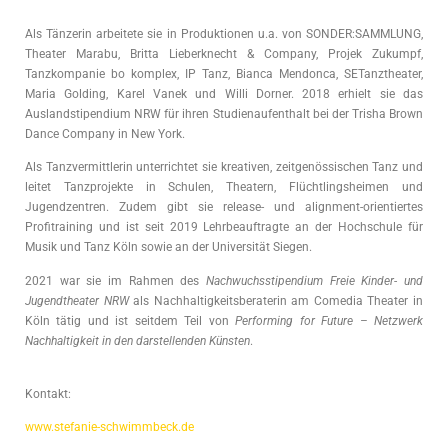
Als Tänzerin arbeitete sie in Produktionen u.a. von SONDER:SAMMLUNG,
Theater Marabu, Britta Lieberknecht & Company, Projek Zukumpf,
Tanzkompanie bo komplex, IP Tanz, Bianca Mendonca, SETanztheater,
Maria Golding, Karel Vanek und Willi Dorner. 2018 erhielt sie das
Auslandstipendium NRW für ihren Studienaufenthalt bei der Trisha Brown
Dance Company in New York.
Als Tanzvermittlerin unterrichtet sie kreativen, zeitgenössischen Tanz und
leitet Tanzprojekte in Schulen, Theatern, Flüchtlingsheimen und
Jugendzentren. Zudem gibt sie release- und alignment-orientiertes
Profitraining und ist seit 2019 Lehrbeauftragte an der Hochschule für
Musik und Tanz Köln sowie an der Universität Siegen.
2021 war sie im Rahmen des
Nachwuchsstipendium Freie Kinder- und
Jugendtheater NRW
als Nachhaltigkeitsberaterin am Comedia Theater in
Köln tätig und ist seitdem Teil von
Performing for Future – Netzwerk
Nachhaltigkeit in den darstellenden Künsten
.
Kontakt:
www.stefanie-schwimmbeck.de