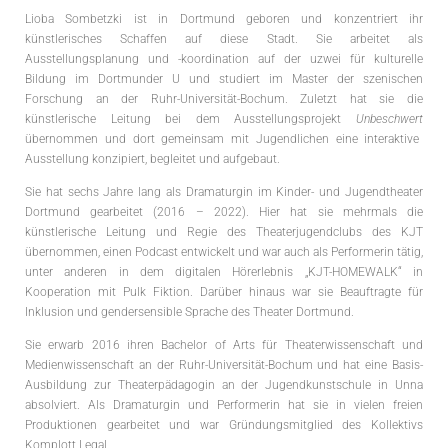
Lioba Sombetzki ist in Dortmund geboren und konzentriert ihr
künstlerisches Schaffen auf diese Stadt. Sie arbeitet als
Ausstellungsplanung und -koordination auf der uzwei für kulturelle
Bildung im Dortmunder U und studiert im Master der szenischen
Forschung an der Ruhr-Universität-Bochum. Zuletzt hat sie die
künstlerische Leitung bei dem Ausstellungsprojekt
Unbeschwert
übernommen und dort gemeinsam mit Jugendlichen eine interaktive
Ausstellung konzipiert, begleitet und aufgebaut.
Sie hat sechs Jahre lang als Dramaturgin im Kinder- und Jugendtheater
Dortmund gearbeitet (2016 – 2022). Hier hat sie mehrmals die
künstlerische Leitung und Regie des Theaterjugendclubs des KJT
übernommen, einen Podcast entwickelt und war auch als Performerin tätig,
unter anderen in dem digitalen Hörerlebnis „KJT-HOMEWALK“ in
Kooperation mit Pulk Fiktion. Darüber hinaus war sie Beauftragte für
Inklusion und gendersensible Sprache des Theater Dortmund.
Sie erwarb 2016 ihren Bachelor of Arts für Theaterwissenschaft und
Medienwissenschaft an der Ruhr-Universität-Bochum und hat eine Basis-
Ausbildung zur Theaterpädagogin an der Jugendkunstschule in Unna
absolviert. Als Dramaturgin und Performerin hat sie in vielen freien
Produktionen gearbeitet und war Gründungsmitglied des Kollektivs
Komplott Legal.