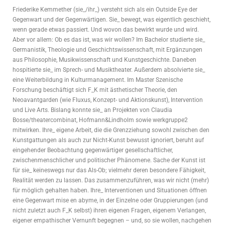
Friederike Kemmether (sie_/ihr_) versteht sich als ein Outside Eye der
Gegenwart und der Gegenwärtigen. Sie_ bewegt, was eigentlich geschieht,
wenn gerade etwas passiert. Und wovon das bewirkt wurde und wird.
Aber vor allem: Ob es das ist, was wir wollen? Im Bachelor studierte sie_
Germanistik, Theologie und Geschichtswissenschaft, mit Ergänzungen
aus Philosophie, Musikwissenschaft und Kunstgeschichte. Daneben
hospitierte sie_ im Sprech- und Musiktheater. Außerdem absolvierte sie_
eine Weiterbildung in Kulturmanagement. Im Master Szenische
Forschung beschäftigt sich F_K mit ästhetischer Theorie, den
Neoavantgarden (wie Fluxus, Konzept- und Aktionskunst), Intervention
und Live Arts. Bislang konnte sie_ an Projekten von Claudia
Bosse/theatercombinat, Hofmann&Lindholm sowie werkgruppe2
mitwirken. Ihre_ eigene Arbeit, die die Grenzziehung sowohl zwischen den
Kunstgattungen als auch zur Nicht-Kunst bewusst ignoriert, beruht auf
eingehender Beobachtung gegenwärtiger gesellschaftlicher,
zwischenmenschlicher und politischer Phänomene. Sache der Kunst ist
für sie_ keineswegs nur das Als-Ob; vielmehr deren besondere Fähigkeit,
Realität werden zu lassen. Das zusammenzuführen, was wir nicht (mehr)
für möglich gehalten haben. Ihre_ Interventionen und Situationen öffnen
eine Gegenwart mise en abyme, in der Einzelne oder Gruppierungen (und
nicht zuletzt auch F_K selbst) ihren eigenen Fragen, eigenem Verlangen,
eigener empathischer Vernunft begegnen – und, so sie wollen, nachgehen