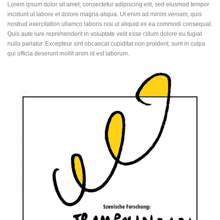
Lorem ipsum dolor sit amet, consectetur adipiscing elit, sed eiusmod tempor
incidunt ut labore et dolore magna aliqua. Ut enim ad minim veniam, quis
nostrud exercitation ullamco laboris nisi ut aliquid ex ea commodi consequat.
Quis aute iure reprehenderit in voluptate velit esse cillum dolore eu fugiat
nulla pariatur. Excepteur sint obcaecat cupiditat non proident, sunt in culpa
qui officia deserunt mollit anim id est laborum.